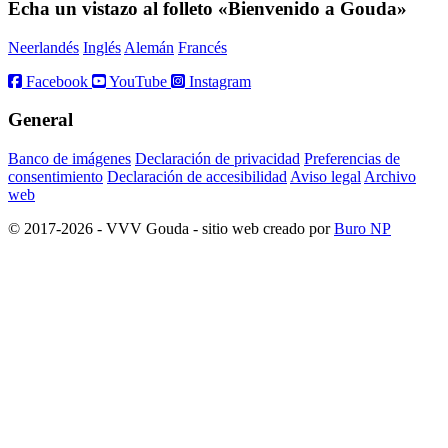
Echa un vistazo al folleto «Bienvenido a Gouda»
Neerlandés
Inglés
Alemán
Francés
Facebook
YouTube
Instagram
General
Banco de imágenes
Declaración de privacidad
Preferencias de
consentimiento
Declaración de accesibilidad
Aviso legal
Archivo
web
© 2017-2026 - VVV Gouda - sitio web creado por
Buro NP
Alle inhoud is zichtbaar, scrollen is niet nodig.