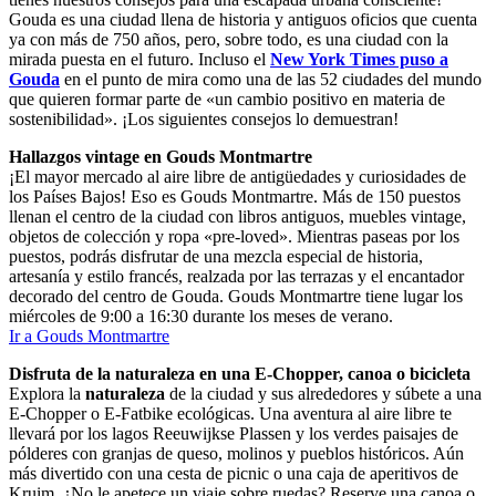
Gouda es una ciudad llena de historia y antiguos oficios que cuenta
ya con más de 750 años, pero, sobre todo, es una ciudad con la
mirada puesta en el futuro. Incluso el
New York Times puso a
Gouda
en el punto de mira como una de las 52 ciudades del mundo
que quieren formar parte de «un cambio positivo en materia de
sostenibilidad». ¡Los siguientes consejos lo demuestran!
Hallazgos vintage en Gouds Montmartre
¡El mayor mercado al aire libre de antigüedades y curiosidades de
los Países Bajos! Eso es Gouds Montmartre. Más de 150 puestos
llenan el centro de la ciudad con libros antiguos, muebles vintage,
objetos de colección y ropa «pre-loved». Mientras paseas por los
puestos, podrás disfrutar de una mezcla especial de historia,
artesanía y estilo francés, realzada por las terrazas y el encantador
decorado del centro de Gouda. Gouds Montmartre tiene lugar los
miércoles de 9:00 a 16:30 durante los meses de verano.
Ir a Gouds Montmartre
Disfruta de la naturaleza en una E-Chopper, canoa o bicicleta
Explora la
naturaleza
de la ciudad y sus alrededores y súbete a una
E-Chopper o E-Fatbike ecológicas. Una aventura al aire libre te
llevará por los lagos Reeuwijkse Plassen y los verdes paisajes de
pólderes con granjas de queso, molinos y pueblos históricos. Aún
más divertido con una cesta de picnic o una caja de aperitivos de
Kruim. ¿No le apetece un viaje sobre ruedas? Reserve una canoa o