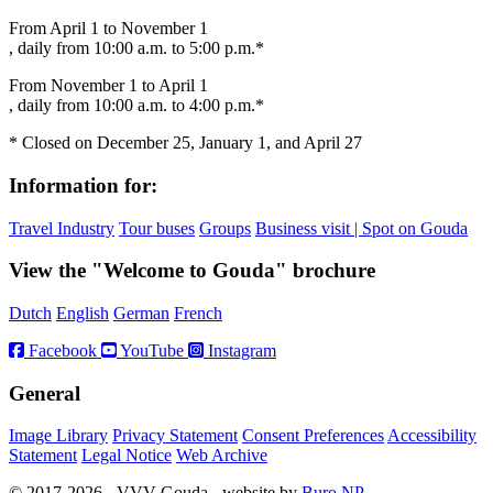
From April 1 to November 1
, daily from 10:00 a.m. to 5:00 p.m.*
From November 1 to April 1
, daily from 10:00 a.m. to 4:00 p.m.*
* Closed on December 25, January 1, and April 27
Information for:
Travel Industry
Tour buses
Groups
Business visit | Spot on Gouda
View the "Welcome to Gouda" brochure
Dutch
English
German
French
Facebook
YouTube
Instagram
General
Image Library
Privacy Statement
Consent Preferences
Accessibility
Statement
Legal Notice
Web Archive
© 2017-2026 - VVV Gouda - website by
Buro NP