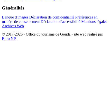
Généralités
Banque d'images
Déclaration de confidentialité
Préférences en
matière de consentement
Déclaration d'accessibilité
Mentions légales
Archives Web
© 2017-2026 - Office du tourisme de Gouda - site web réalisé par
Buro NP
Alle inhoud is zichtbaar, scrollen is niet nodig.