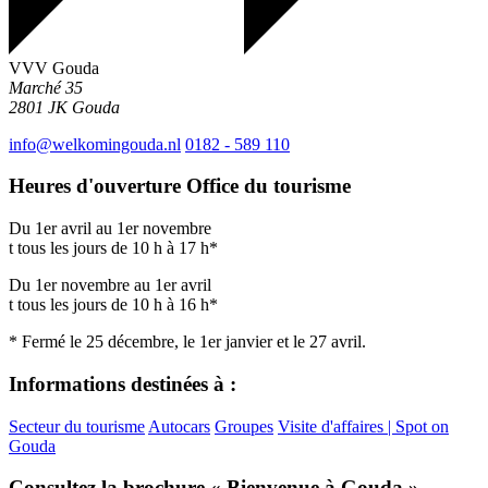
VVV Gouda
Marché 35
2801 JK
Gouda
info@welkomingouda.nl
0182 - 589 110
Heures d'ouverture Office du tourisme
Du 1er avril au 1er novembre
t tous les jours de 10 h à 17 h*
Du 1er novembre au 1er avril
t tous les jours de 10 h à 16 h*
* Fermé le 25 décembre, le 1er janvier et le 27 avril.
Informations destinées à :
Secteur du tourisme
Autocars
Groupes
Visite d'affaires | Spot on
Gouda
Consultez la brochure « Bienvenue à Gouda »