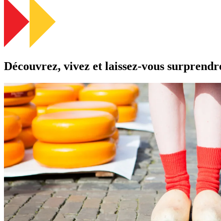
Découvrez, vivez et laissez-vous surprendr