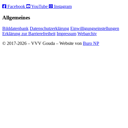
Facebook
YouTube
Instagram
Allgemeines
Bilddatenbank
Datenschutzerklärung
Einwilligungseinstellungen
Erklärung zur Barrierefreiheit
Impressum
Webarchiv
© 2017-2026 – VVV Gouda – Website von
Buro NP
Alle inhoud is zichtbaar, scrollen is niet nodig.