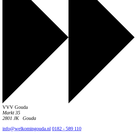
VVV Gouda
Markt 35
2801 JK
Gouda
info@welkomingouda.nl
0182 - 589 110