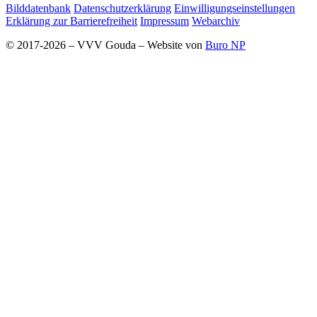
Bilddatenbank
Datenschutzerklärung
Einwilligungseinstellungen
Erklärung zur Barrierefreiheit
Impressum
Webarchiv
© 2017-2026 – VVV Gouda – Website von
Buro NP
Alle inhoud is zichtbaar, scrollen is niet nodig.