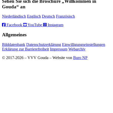
Sehen Sie sich die Broschüre „Willkommen in
Gouda“ an
Niederländisch
Englisch
Deutsch
Französisch
Facebook
YouTube
Instagram
Allgemeines
Bilddatenbank
Datenschutzerklärung
Einwilligungseinstellungen
Erklärung zur Barrierefreiheit
Impressum
Webarchiv
© 2017-2026 – VVV Gouda – Website von
Buro NP
Alle inhoud is zichtbaar, scrollen is niet nodig.