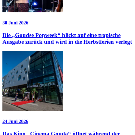
30 Juni 2026
Die „Goudse Popweek“ blickt auf eine tropische
Ausgabe zurück und wird in die Herbstferien verlegt
24 Juni 2026
Das Kino „Cinema Gouda“ öffnet während der