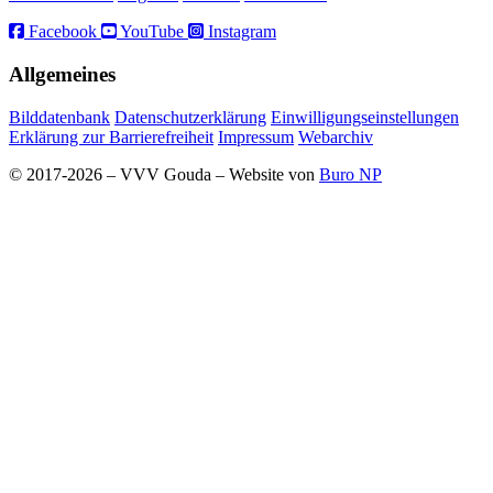
Facebook
YouTube
Instagram
Allgemeines
Bilddatenbank
Datenschutzerklärung
Einwilligungseinstellungen
Erklärung zur Barrierefreiheit
Impressum
Webarchiv
© 2017-2026 – VVV Gouda – Website von
Buro NP
Alle inhoud is zichtbaar, scrollen is niet nodig.