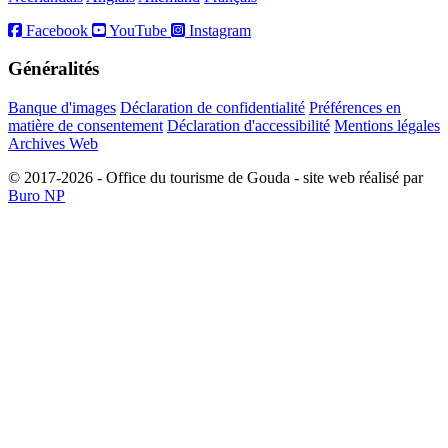
Facebook
YouTube
Instagram
Généralités
Banque d'images
Déclaration de confidentialité
Préférences en
matière de consentement
Déclaration d'accessibilité
Mentions légales
Archives Web
© 2017-2026 - Office du tourisme de Gouda - site web réalisé par
Buro NP
Alle inhoud is zichtbaar, scrollen is niet nodig.