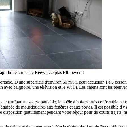
gnifique sur le lac Reewijkse plas Elfhoeven !
fortable. D'une superficie d'environ 60 m², il peut accueillir 4 à 5 pe
in avec baignoire, une télévision et le Wi-Fi. Les chiens sont les bienve
Le chauffage au sol est agréable, le poêle à bois est très confortable pen
équipée de moustiquaires aux fenêtres et aux portes. Il est possible d
otre disposition gratuitement pendant votre séjour pour de courts trajets
ez du calme et de la nature qu'offre la région des lacs de Reeuwijk (rand