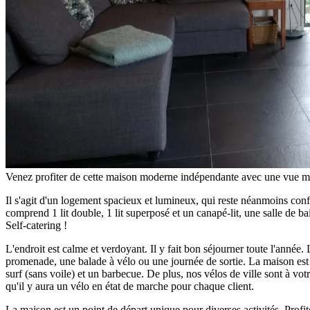
Venez profiter de cette maison moderne indépendante avec une vue ma
Il s'agit d'un logement spacieux et lumineux, qui reste néanmoins con
comprend 1 lit double, 1 lit superposé et un canapé-lit, une salle de ba
Self-catering !
L'endroit est calme et verdoyant. Il y fait bon séjourner toute l'année. 
promenade, une balade à vélo ou une journée de sortie. La maison est 
surf (sans voile) et un barbecue. De plus, nos vélos de ville sont à v
qu'il y aura un vélo en état de marche pour chaque client.
La maison est un point de départ unique pour diverses activités. Profit