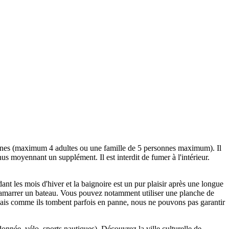
rsonnes (maximum 4 adultes ou une famille de 5 personnes maximum). Il
nus moyennant un supplément. Il est interdit de fumer à l'intérieur.
dant les mois d'hiver et la baignoire est un pur plaisir après une longue
'y amarrer un bateau. Vous pouvez notamment utiliser une planche de
, mais comme ils tombent parfois en panne, nous ne pouvons pas garantir
onnée, vélo, sports nautiques). Découvrez la ville culturelle de