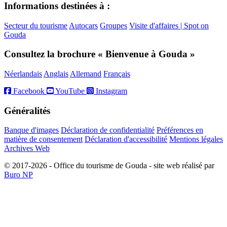
Informations destinées à :
Secteur du tourisme
Autocars
Groupes
Visite d'affaires | Spot on
Gouda
Consultez la brochure « Bienvenue à Gouda »
Néerlandais
Anglais
Allemand
Français
Facebook
YouTube
Instagram
Généralités
Banque d'images
Déclaration de confidentialité
Préférences en
matière de consentement
Déclaration d'accessibilité
Mentions légales
Archives Web
© 2017-2026 - Office du tourisme de Gouda - site web réalisé par
Buro NP
Alle inhoud is zichtbaar, scrollen is niet nodig.