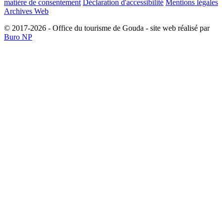
matière de consentement
Déclaration d'accessibilité
Mentions légales
Archives Web
© 2017-2026 - Office du tourisme de Gouda - site web réalisé par
Buro NP
Alle inhoud is zichtbaar, scrollen is niet nodig.