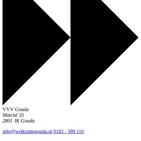
VVV Gouda
Marché 35
2801 JK
Gouda
info@welkomingouda.nl
0182 - 589 110