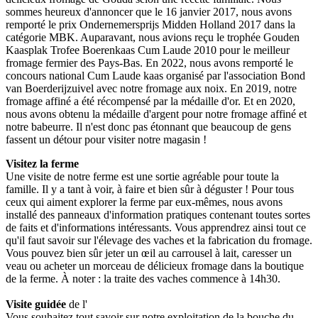
sommes heureux d'annoncer que le 16 janvier 2017, nous avons
remporté le prix Ondernemersprijs Midden Holland 2017 dans la
catégorie MBK. Auparavant, nous avions reçu le trophée Gouden
Kaasplak Trofee Boerenkaas Cum Laude 2010 pour le meilleur
fromage fermier des Pays-Bas. En 2022, nous avons remporté le
concours national Cum Laude kaas organisé par l'association Bond
van Boerderijzuivel avec notre fromage aux noix. En 2019, notre
fromage affiné a été récompensé par la médaille d'or. Et en 2020,
nous avons obtenu la médaille d'argent pour notre fromage affiné et
notre babeurre. Il n'est donc pas étonnant que beaucoup de gens
fassent un détour pour visiter notre magasin !
Visitez la ferme
Une visite de notre ferme est une sortie agréable pour toute la
famille. Il y a tant à voir, à faire et bien sûr à déguster ! Pour tous
ceux qui aiment explorer la ferme par eux-mêmes, nous avons
installé des panneaux d'information pratiques contenant toutes sortes
de faits et d'informations intéressants. Vous apprendrez ainsi tout ce
qu'il faut savoir sur l'élevage des vaches et la fabrication du fromage.
Vous pouvez bien sûr jeter un œil au carrousel à lait, caresser un
veau ou acheter un morceau de délicieux fromage dans la boutique
de la ferme. À noter : la traite des vaches commence à 14h30.
Visite guidée
de l'
Vous souhaitez tout savoir sur notre exploitation de la bouche du