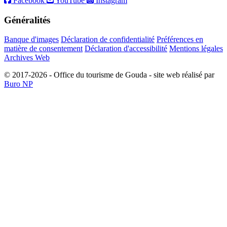
Facebook
YouTube
Instagram
Généralités
Banque d'images
Déclaration de confidentialité
Préférences en
matière de consentement
Déclaration d'accessibilité
Mentions légales
Archives Web
© 2017-2026 - Office du tourisme de Gouda - site web réalisé par
Buro NP
Alle inhoud is zichtbaar, scrollen is niet nodig.