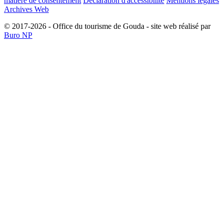
matière de consentement
Déclaration d'accessibilité
Mentions légales
Archives Web
© 2017-2026 - Office du tourisme de Gouda - site web réalisé par
Buro NP
Alle inhoud is zichtbaar, scrollen is niet nodig.