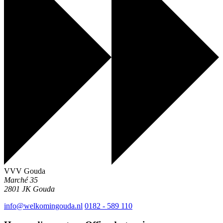
VVV Gouda
Marché 35
2801 JK
Gouda
info@welkomingouda.nl
0182 - 589 110