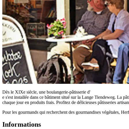
Dès le XIXe siècle, une boulangerie-pâtisserie d'
e s'est installée dans ce bâtiment situé sur la Lange Tiendeweg. La pât
chaque jour en produits frais. Profitez de délicieuses pâtisseries arti
Pour les gourmands qui recherchent des gourmandises végétales, Herfst
Informations