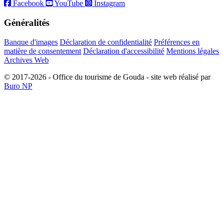
Facebook
YouTube
Instagram
Généralités
Banque d'images
Déclaration de confidentialité
Préférences en
matière de consentement
Déclaration d'accessibilité
Mentions légales
Archives Web
© 2017-2026 - Office du tourisme de Gouda - site web réalisé par
Buro NP
Alle inhoud is zichtbaar, scrollen is niet nodig.