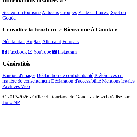
Informations destinées à :
Secteur du tourisme
Autocars
Groupes
Visite d'affaires | Spot on
Gouda
Consultez la brochure « Bienvenue à Gouda »
Néerlandais
Anglais
Allemand
Français
Facebook
YouTube
Instagram
Généralités
Banque d'images
Déclaration de confidentialité
Préférences en
matière de consentement
Déclaration d'accessibilité
Mentions légales
Archives Web
© 2017-2026 - Office du tourisme de Gouda - site web réalisé par
Buro NP