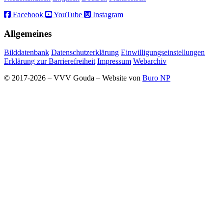
Facebook
YouTube
Instagram
Allgemeines
Bilddatenbank
Datenschutzerklärung
Einwilligungseinstellungen
Erklärung zur Barrierefreiheit
Impressum
Webarchiv
© 2017-2026 – VVV Gouda – Website von
Buro NP
Alle inhoud is zichtbaar, scrollen is niet nodig.