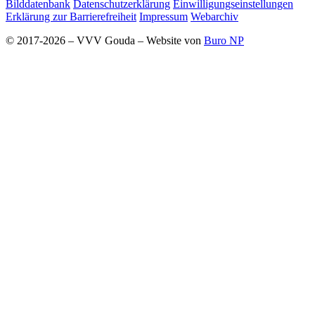
Bilddatenbank
Datenschutzerklärung
Einwilligungseinstellungen
Erklärung zur Barrierefreiheit
Impressum
Webarchiv
© 2017-2026 – VVV Gouda – Website von
Buro NP
Alle inhoud is zichtbaar, scrollen is niet nodig.