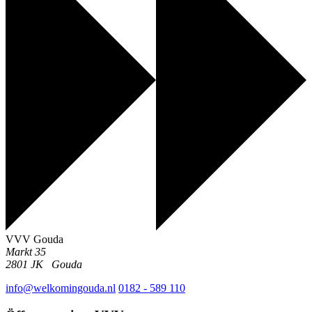
VVV Gouda
Markt 35
2801 JK
Gouda
info@welkomingouda.nl
0182 - 589 110