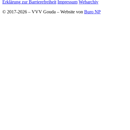
Erklärung zur Barrierefreiheit
Impressum
Webarchiv
© 2017-2026 – VVV Gouda – Website von
Buro NP
Alle inhoud is zichtbaar, scrollen is niet nodig.