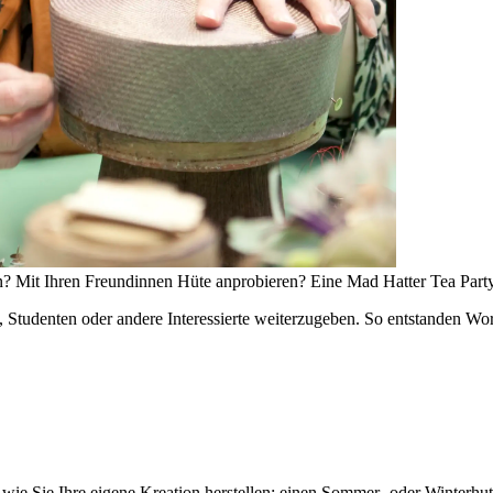
n? Mit Ihren Freundinnen Hüte anprobieren? Eine Mad Hatter Tea Party
, Studenten oder andere Interessierte weiterzugeben. So entstanden Work
 wie Sie Ihre eigene Kreation herstellen: einen Sommer- oder Winterhu