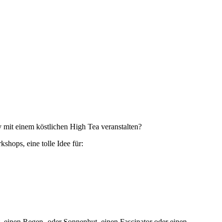
 mit einem köstlichen High Tea veranstalten?
shops, eine tolle Idee für:
t, einen Regen- oder Sonnenhut, einen Fascinator oder einen