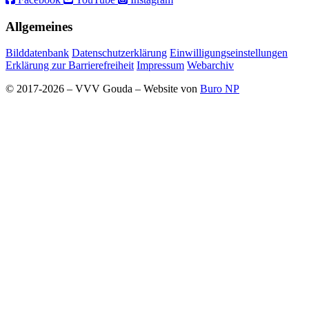
Allgemeines
Bilddatenbank
Datenschutzerklärung
Einwilligungseinstellungen
Erklärung zur Barrierefreiheit
Impressum
Webarchiv
© 2017-2026 – VVV Gouda – Website von
Buro NP
Alle inhoud is zichtbaar, scrollen is niet nodig.