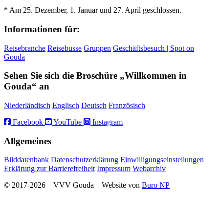
* Am 25. Dezember, 1. Januar und 27. April geschlossen.
Informationen für:
Reisebranche
Reisebusse
Gruppen
Geschäftsbesuch | Spot on
Gouda
Sehen Sie sich die Broschüre „Willkommen in
Gouda“ an
Niederländisch
Englisch
Deutsch
Französisch
Facebook
YouTube
Instagram
Allgemeines
Bilddatenbank
Datenschutzerklärung
Einwilligungseinstellungen
Erklärung zur Barrierefreiheit
Impressum
Webarchiv
© 2017-2026 – VVV Gouda – Website von
Buro NP
Alle inhoud is zichtbaar, scrollen is niet nodig.