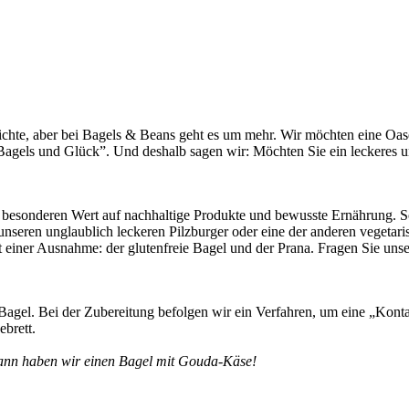
ichte, aber bei Bagels & Beans geht es um mehr. Wir möchten eine Oase
 Bagels und Glück”. Und deshalb sagen wir: Möchten Sie ein leckeres 
r besonderen Wert auf nachhaltige Produkte und bewusste Ernährung. 
unseren unglaublich leckeren Pilzburger oder eine der anderen vegetar
mit einer Ausnahme: der glutenfreie Bagel und der Prana. Fragen Sie un
Bagel. Bei der Zubereitung befolgen wir ein Verfahren, um eine „Kont
brett.
ann haben wir einen Bagel mit Gouda-Käse!