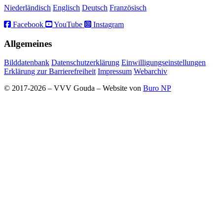
Niederländisch
Englisch
Deutsch
Französisch
Facebook
YouTube
Instagram
Allgemeines
Bilddatenbank
Datenschutzerklärung
Einwilligungseinstellungen
Erklärung zur Barrierefreiheit
Impressum
Webarchiv
© 2017-2026 – VVV Gouda – Website von
Buro NP
Alle inhoud is zichtbaar, scrollen is niet nodig.