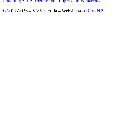
Erklärung zur Barrierefreiheit
Impressum
Webarchiv
© 2017-2026 – VVV Gouda – Website von
Buro NP
Alle inhoud is zichtbaar, scrollen is niet nodig.