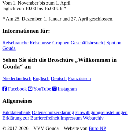
Vom 1. November bis zum 1. April
täglich von 10:00 bis 16:00 Uhr*
* Am 25. Dezember, 1. Januar und 27. April geschlossen.
Informationen für:
Reisebranche
Reisebusse
Gruppen
Geschäftsbesuch | Spot on
Gouda
Sehen Sie sich die Broschüre „Willkommen in
Gouda“ an
Niederländisch
Englisch
Deutsch
Französisch
Facebook
YouTube
Instagram
Allgemeines
Bilddatenbank
Datenschutzerklärung
Einwilligungseinstellungen
Erklärung zur Barrierefreiheit
Impressum
Webarchiv
© 2017-2026 – VVV Gouda – Website von
Buro NP
Alle inhoud is zichtbaar, scrollen is niet nodig.