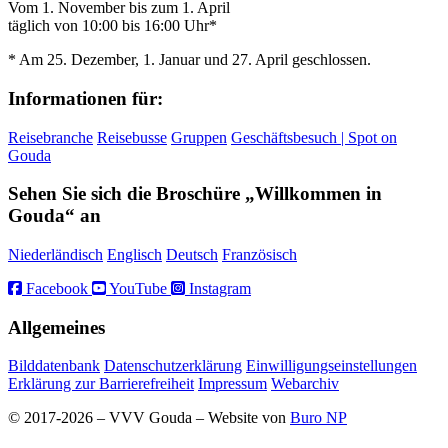
Vom 1. November bis zum 1. April
täglich von 10:00 bis 16:00 Uhr*
* Am 25. Dezember, 1. Januar und 27. April geschlossen.
Informationen für:
Reisebranche
Reisebusse
Gruppen
Geschäftsbesuch | Spot on
Gouda
Sehen Sie sich die Broschüre „Willkommen in
Gouda“ an
Niederländisch
Englisch
Deutsch
Französisch
Facebook
YouTube
Instagram
Allgemeines
Bilddatenbank
Datenschutzerklärung
Einwilligungseinstellungen
Erklärung zur Barrierefreiheit
Impressum
Webarchiv
© 2017-2026 – VVV Gouda – Website von
Buro NP
Alle inhoud is zichtbaar, scrollen is niet nodig.