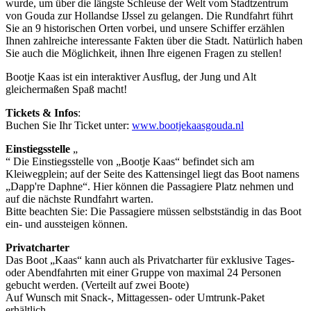
wurde, um über die längste Schleuse der Welt vom Stadtzentrum
von Gouda zur Hollandse IJssel zu gelangen. Die Rundfahrt führt
Sie an 9 historischen Orten vorbei, und unsere Schiffer erzählen
Ihnen zahlreiche interessante Fakten über die Stadt. Natürlich haben
Sie auch die Möglichkeit, ihnen Ihre eigenen Fragen zu stellen!
Bootje Kaas ist ein interaktiver Ausflug, der Jung und Alt
gleichermaßen Spaß macht!
Tickets & Infos
:
Buchen Sie Ihr Ticket unter:
www.bootjekaasgouda.nl
Einstiegsstelle
„
“ Die Einstiegsstelle von „Bootje Kaas“ befindet sich am
Kleiwegplein; auf der Seite des Kattensingel liegt das Boot namens
„Dapp're Daphne“. Hier können die Passagiere Platz nehmen und
auf die nächste Rundfahrt warten.
Bitte beachten Sie: Die Passagiere müssen selbstständig in das Boot
ein- und aussteigen können.
Privatcharter
Das Boot „Kaas“ kann auch als Privatcharter für exklusive Tages-
oder Abendfahrten mit einer Gruppe von maximal 24 Personen
gebucht werden. (Verteilt auf zwei Boote)
Auf Wunsch mit Snack-, Mittagessen- oder Umtrunk-Paket
erhältlich.