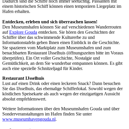
Dadurch sind die Schiffe noch immer seetüchtig. Passanten mit
einem historischen Schiff können einen temporären Liegeplatz im
Hafen erhalten.
Entdecken, erleben und sich überraschen lassen!
Den Museumshafen können Sie auf verschiedenen Wanderrouten
auf
Explore Gouda
entdecken. Sie hören den Geschichten der
Schiffer über das schwimmende Kulturerbe zu und
Informationstafeln geben Ihnen einen Einblick in die Geschichte.
Sie spazieren vom Marktplatz zum Museumshafen und zum
benachbarten Restaurant IJsselhuis (öffnungszeiten bitte im Voraus
überprüfen). Ein Ort voller Geschichte, Nostalgie und
Gemütlichkeit, an dem Sie wunderbar entspannen können. Es gibt
auch eine spezielle Schnitzeljagd für Kinder.
Restaurant IJsselhuis
Lust auf einen Drink oder einen leckeren Snack? Dann besuchen
Sie das IJsselhuis, das ehemalige Schifferlokal. Sowohl wegen der
köstlichen Speisekarte als auch wegen der einzigartigen Aussicht
absolut empfehlenswert.
Weitere Informationen über den Museumshafen Gouda und über
Sonderveranstaltungen im Hafen finden Sie unter
www.museumhavengouda.nl
.