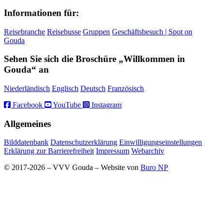
Informationen für:
Reisebranche
Reisebusse
Gruppen
Geschäftsbesuch | Spot on
Gouda
Sehen Sie sich die Broschüre „Willkommen in
Gouda“ an
Niederländisch
Englisch
Deutsch
Französisch
Facebook
YouTube
Instagram
Allgemeines
Bilddatenbank
Datenschutzerklärung
Einwilligungseinstellungen
Erklärung zur Barrierefreiheit
Impressum
Webarchiv
© 2017-2026 – VVV Gouda – Website von
Buro NP
Alle inhoud is zichtbaar, scrollen is niet nodig.