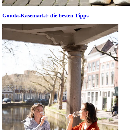
Gouda-Käsemarkt: die besten Tipps