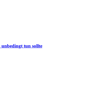
unbedingt tun sollte